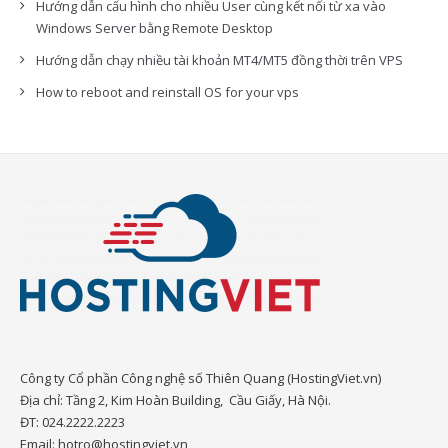
Hướng dẫn cấu hình cho nhiều User cùng kết nối từ xa vào
Windows Server bằng Remote Desktop
Hướng dẫn chạy nhiều tài khoản MT4/MT5 đồng thời trên VPS
How to reboot and reinstall OS for your vps
Công ty Cổ phần Công nghệ số Thiên Quang (HostingViet.vn)
Địa chỉ: Tầng 2, Kim Hoàn Building, Cầu Giấy, Hà Nội.
ĐT: 024.2222.2223
Email: hotro@hostingviet.vn