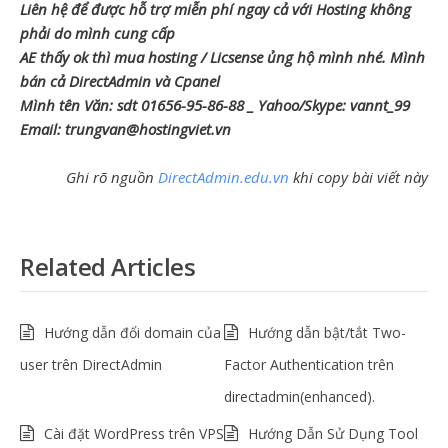
Liên hệ để được hỗ trợ miễn phí ngay cả với Hosting không
phải do mình cung cấp
AE thấy ok thì mua hosting / Licsense ủng hộ mình nhé. Mình
bán cả DirectAdmin và Cpanel
Mình tên Văn: sdt 01656-95-86-88 _ Yahoo/Skype: vannt_99
Email: trungvan@hostingviet.vn
Ghi rõ nguồn
DirectAdmin.edu.vn
khi copy bài viết này
Related Articles
Hướng dẫn đổi domain của
Hướng dẫn bật/tắt Two-
user trên DirectAdmin
Factor Authentication trên
directadmin(enhanced).
Cài đặt WordPress trên VPS
Hướng Dẫn Sử Dụng Tool