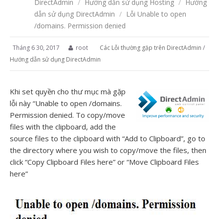
DirectAdmin
/
Hướng dẫn sử dụng Hosting
/
Hướng
dẫn sử dụng DirectAdmin
/
Lỗi Unable to open
/domains. Permission denied
Tháng 6 30, 2017
root
Các Lỗi thường gặp trên DirectAdmin
/
Hướng dẫn sử dụng DirectAdmin
Khi set quyền cho thư mục mà gặp
lỗi này “Unable to open /domains.
Permission denied. To copy/move
files with the clipboard, add the
source files to the clipboard with “Add to Clipboard”, go to
the directory where you wish to copy/move the files, then
click “Copy Clipboard Files here” or “Move Clipboard Files
here”