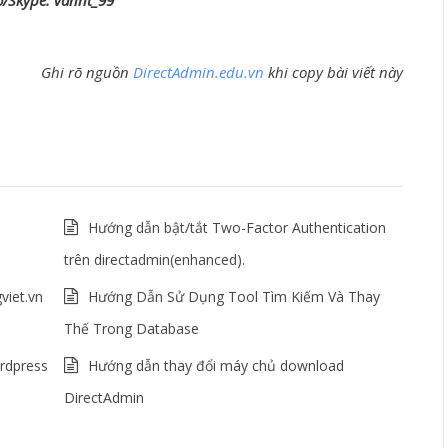
o/Skype: vannt_99
Ghi rõ nguồn
DirectAdmin.edu.vn
khi copy bài viết này
Hướng dẫn bật/tắt Two-Factor Authentication
trên directadmin(enhanced).
viet.vn
Hướng Dẫn Sử Dụng Tool Tìm Kiếm Và Thay
Thế Trong Database
rdpress
Hướng dẫn thay đổi máy chủ download
DirectAdmin