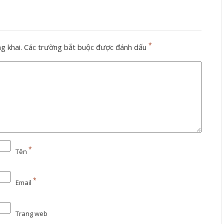
*
g khai.
Các trường bắt buộc được đánh dấu
*
Tên
*
Email
Trang web