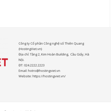
Công ty Cổ phần Công nghệ số Thiên Quang
(HostingViet.vn)
Địa chỉ: Tầng 2, Kim Hoàn Building, Cầu Giấy, Hà
Nội.
ĐT: 024.2222.2223
Email: hotro@hostingviet.vn
Website: https://hostingviet.vn/