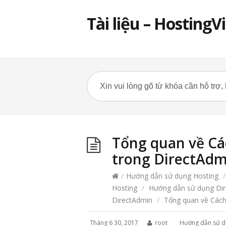
Tài liệu – HostingV
Tổng quan về Cá
trong DirectAdm
/
Hướng dẫn sử dụng Hosting
/
Hosting
/
Hướng dẫn sử dụng Di
DirectAdmin
/
Tổng quan về Cách
Tháng 6 30, 2017
root
Hướng dẫn sử d