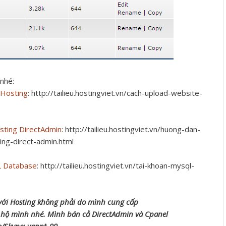
 nhé:
 Hosting
: http://tailieu.hostingviet.vn/cach-upload-website-
sting DirectAdmin
: http://tailieu.hostingviet.vn/huong-dan-
ng-direct-admin.html
L Database
: http://tailieu.hostingviet.vn/tai-khoan-mysql-
 với Hosting không phải do mình cung cấp
ng hộ mình nhé. Mình bán cả DirectAdmin và Cpanel