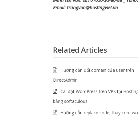
Mình tên Văn: sdt 01656-95-86-88 _ Yaho
Email: trungvan@hostingviet.vn
Related Articles
Hướng dẫn đổi domain của user trên
DirectAdmin
Cài đặt WordPress trên VPS tại Hosting
bằng softaculous
Hướng dẫn replace code, thay core wo