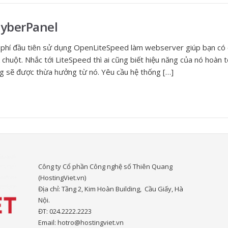
CyberPanel
 phí đầu tiên sử dụng OpenLiteSpeed ​​làm webserver giúp bạn có
k chuột. Nhắc tới LiteSpeed thì ai cũng biết hiệu năng của nó hoàn
 sẽ được thừa hưởng từ nó. Yêu cầu hệ thống […]
Công ty Cổ phần Công nghệ số Thiên Quang
(HostingViet.vn)
Địa chỉ: Tầng 2, Kim Hoàn Building, Cầu Giấy, Hà
Nội.
ĐT: 024.2222.2223
Email: hotro@hostingviet.vn