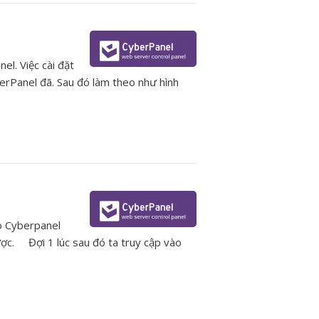
el. Việc cài đặt
erPanel đã. Sau đó làm theo như hình
o Cyberpanel
ược. Đợi 1 lúc sau đó ta truy cập vào