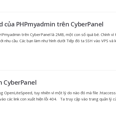
ad của PHPmyadmin trên CyberPanel
PHPmyadmin trên CyberPanel là 2MB, một con số quá bé. Chính vì 
với nhu cầu. Các bạn làm như hình dưới Tiếp đó ta SSH vào VPS và 
ên CyberPanel
ng OpenLiteSpeed, tuy nhiên vì một lý do nào đó mà file .htaccess 
 vào các link con xuất hiện lỗi 404. Ta truy cập vào trang quản lý