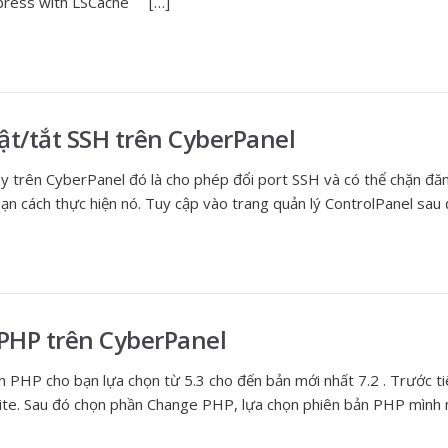
press with LSCache […]
bật/tắt SSH trên CyberPanel
ay trên CyberPanel đó là cho phép đổi port SSH và có thể chặn đă
c bạn cách thực hiện nó. Tuy cập vào trang quản lý ControlPanel s
PHP trên CyberPanel
n PHP cho bạn lựa chọn từ 5.3 cho đến bản mới nhất 7.2 . Trước ti
site. Sau đó chọn phần Change PHP, lựa chọn phiên bản PHP mình